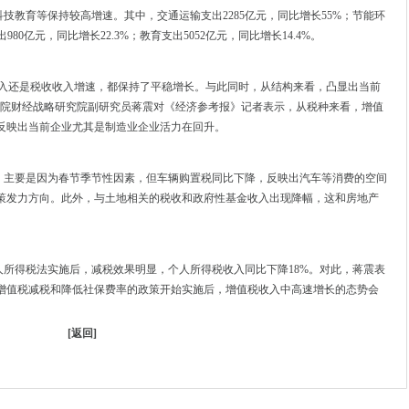
教育等保持较高增速。其中，交通运输支出2285亿元，同比增长55%；节能环
980亿元，同比增长22.3%；教育支出5052亿元，同比增长14.4%。
入还是税收收入增速，都保持了平稳增长。与此同时，从结构来看，凸显出当前
科院财经战略研究院副研究员蒋震对《经济参考报》记者表示，从税种来看，增值
反映出当前企业尤其是制造业企业活力在回升。
主要是因为春节季节性因素，但车辆购置税同比下降，反映出汽车等消费的空间
策发力方向。此外，与土地相关的税收和政府性基金收入出现降幅，这和房地产
得税法实施后，减税效果明显，个人所得税收入同比下降18%。对此，蒋震表
增值税减税和降低社保费率的政策开始实施后，增值税收入中高速增长的态势会
[
返回
]