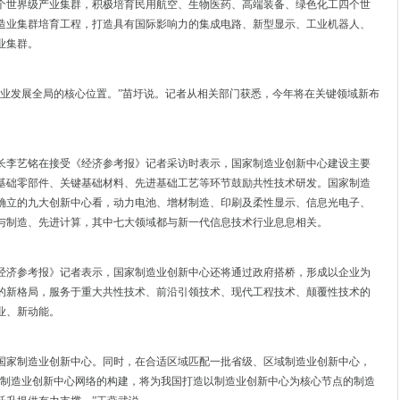
个世界级产业集群，积极培育民用航空、生物医药、高端装备、绿色化工四个世
造业集群培育工程，打造具有国际影响力的集成电路、新型显示、工业机器人、
业集群。
造业发展全局的核心位置。”苗圩说。记者从相关部门获悉，今年将在关键领域新布
长李艺铭在接受《经济参考报》记者采访时表示，国家制造业创新中心建设主要
基础零部件、关键基础材料、先进基础工艺等环节鼓励共性技术研发。国家制造
确立的九大创新中心看，动力电池、增材制造、印刷及柔性显示、信息光电子、
与制造、先进计算，其中七大领域都与新一代信息技术行业息息相关。
经济参考报》记者表示，国家制造业创新中心还将通过政府搭桥，形成以企业为
的新格局，服务于重大共性技术、前沿引领技术、现代工程技术、颠覆性技术的
业、新动能。
右的国家制造业创新中心。同时，在合适区域匹配一批省级、区域制造业创新中心，
一制造业创新中心网络的构建，将为我国打造以制造业创新中心为核心节点的制造