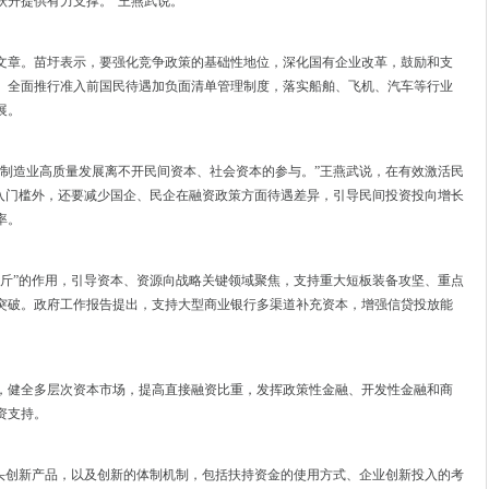
跃升提供有力支撑。”王燕武说。
文章。苗圩表示，要强化竞争政策的基础性地位，深化国有企业改革，鼓励和支
。全面推行准入前国民待遇加负面清单管理制度，落实船舶、飞机、汽车等行业
展。
。制造业高质量发展离不开民间资本、社会资本的参与。”王燕武说，在有效激活民
准入门槛外，还要减少国企、民企在融资政策方面待遇差异，引导民间投资投向增长
率。
千斤”的作用，引导资本、资源向战略关键领域聚焦，支持重大短板装备攻坚、重点
突破。政府工作报告提出，支持大型商业银行多渠道补充资本，增强信贷投放能
，健全多层次资本市场，提高直接融资比重，发挥政策性金融、开发性金融和商
资支持。
拳头创新产品，以及创新的体制机制，包括扶持资金的使用方式、企业创新投入的考