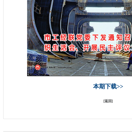
本期下载>>
[
返回
]