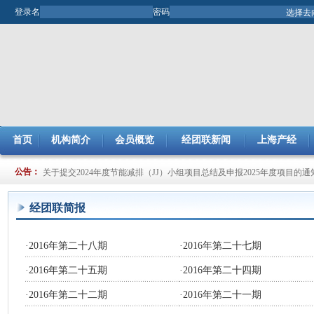
登录名
密码
首页
机构简介
会员概览
经团联新闻
上海产经
关于开展2025年市企业管理现代化创新成果评审工作的通知
公告：
关于提交2024年度节能减排（JJ）小组项目总结及申报2025年度项目的通
经团联简报
·
2016年第二十八期
·
2016年第二十七期
·
2016年第二十五期
·
2016年第二十四期
·
2016年第二十二期
·
2016年第二十一期