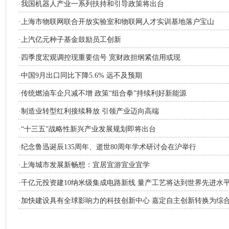
·
我国机器人产业一系列扶持和引导政策将出台
·
上海市物联网联合开放实验室和物联网人才实训基地落户宝山
·
上汽亿元种子基金鼓励员工创新
·
四季度宏观调控现重要信号 宽财政担纲紧信用或现
·
中国9月出口同比下降5.6% 远不及预期
·
传统燃油车企只减不增 政策“组合拳”持续利好新能源
·
制造业转型红利接续释放 引领产业迈向高端
·
“十三五”战略性新兴产业发展规划即将出台
·
纪念鲁迅诞辰135周年、逝世80周年学术研讨会在沪举行
·
上海城市发展新畅想：宜居宜游宜业宜学
·
千亿元投资建10纳米级集成电路新线 量产工艺将达到世界先进水
·
加快建设具有全球影响力的科技创新中心 嘉定自主创新转换为综